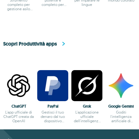
Strumento
potente e
per imparare le
mondo colorato
completo per
completo per
lingue
gestione asilo
Android
nido e
coinvolgimento
famigliare
Scopri Produttività apps
ChatGPT
PayPal
Grok
Google Gemini
L'app ufficiale di
Gestisci il tuo
L'applicazione
Goditi
ChatGPT creata da
denaro dal tuo
ufficiale
l'intelligenza
OpenAI
dispositivo
dell'intelligenza
artificiale di
Android
artificiale di X
Google sul tuo
dispositivo con la
sua applicazione
ufficiale