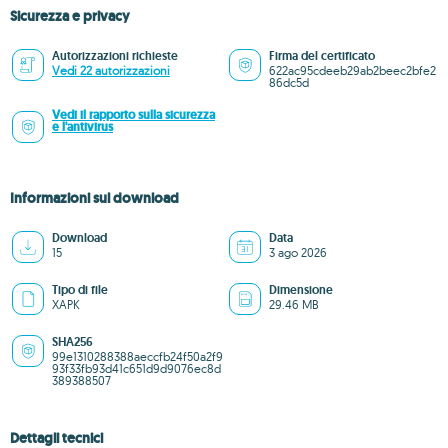
Sicurezza e privacy
Autorizzazioni richieste
Firma del certificato
Vedi 22 autorizzazioni
622ac95cdeeb29ab2beec2bfe2
86dc5d
Vedi il rapporto sulla sicurezza
e l'antivirus
Informazioni sul download
Download
Data
15
3 ago 2026
Tipo di file
Dimensione
XAPK
29.46 MB
SHA256
99e1310288388aeccfb24f50a2f9
93f33fb93d41c651d9d9076ec8d
389388507
Dettagli tecnici