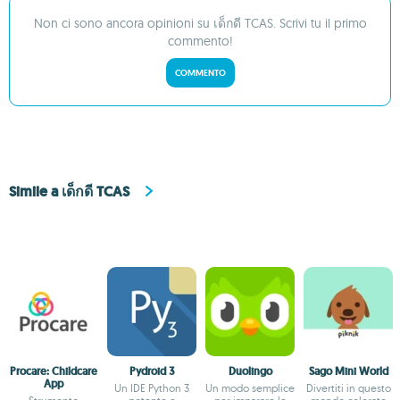
Non ci sono ancora opinioni su เด็กดี TCAS. Scrivi tu il primo
commento!
COMMENTO
Simile a เด็กดี TCAS
Procare: Childcare
Pydroid 3
Duolingo
Sago Mini World
App
Un IDE Python 3
Un modo semplice
Divertiti in questo