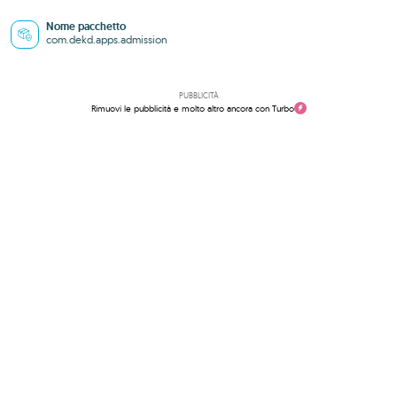
Nome pacchetto
com.dekd.apps.admission
PUBBLICITÀ
Rimuovi le pubblicità e molto altro ancora con Turbo