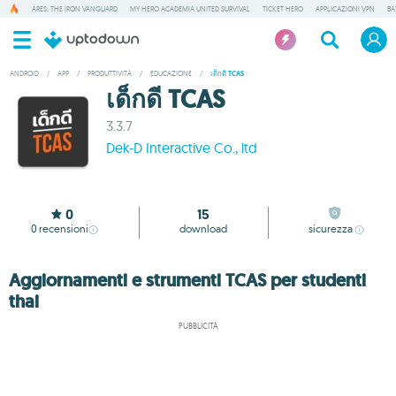
ARES: THE IRON VANGUARD
MY HERO ACADEMIA UNITED SURVIVAL
TICKET HERO
APPLICAZIONI VPN
BA
ANDROID
/
APP
/
PRODUTTIVITÀ
/
EDUCAZIONE
/
เด็กดี TCAS
เด็กดี TCAS
3.3.7
Dek-D Interactive Co., ltd
0
15
0
recensioni
download
sicurezza
Aggiornamenti e strumenti TCAS per studenti
thai
PUBBLICITÀ